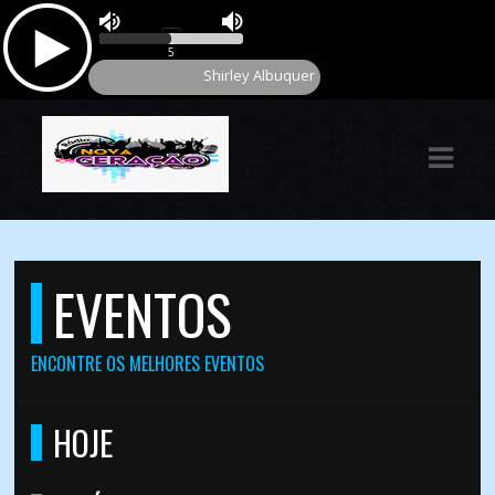
ASTS
IAS
IA
RAMAÇÃO
TOS
EVENTOS
E
ENCONTRE OS MELHORES EVENTOS
E
HOJE
ATO